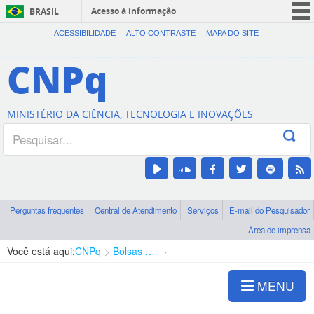
Acesso à informação
BRASIL
CORONAVÍRUS (COVID-19)
ACESSIBILIDADE
ALTO CONTRASTE
MAPA DO SITE
Participe
CNPq
Serviços
Legislação
MINISTÉRIO DA CIÊNCIA, TECNOLOGIA E INOVAÇÕES
Canais
Perguntas frequentes
Central de Atendimento
Serviços
E-mail do Pesquisador
Área de imprensa
Você está aqui:
CNPq
Bolsas e Auxílios Vigentes
Projetos de Pesquisa
MENU