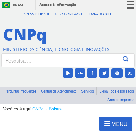
Acesso à informação
BRASIL
CORONAVÍRUS (COVID-19)
ACESSIBILIDADE
ALTO CONTRASTE
MAPA DO SITE
Participe
CNPq
Serviços
Legislação
MINISTÉRIO DA CIÊNCIA, TECNOLOGIA E INOVAÇÕES
Canais
Perguntas frequentes
Central de Atendimento
Serviços
E-mail do Pesquisador
Área de imprensa
Você está aqui:
CNPq
Bolsas e Auxílios Vigentes
Projetos de Pesquisa
MENU