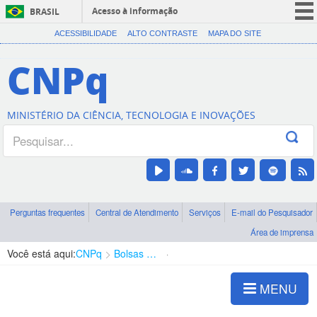
Acesso à informação
BRASIL
CORONAVÍRUS (COVID-19)
ACESSIBILIDADE
ALTO CONTRASTE
MAPA DO SITE
Participe
CNPq
Serviços
Legislação
MINISTÉRIO DA CIÊNCIA, TECNOLOGIA E INOVAÇÕES
Canais
Perguntas frequentes
Central de Atendimento
Serviços
E-mail do Pesquisador
Área de imprensa
Você está aqui:
CNPq
Bolsas e Auxílios Vigentes
Projetos de Pesquisa
MENU