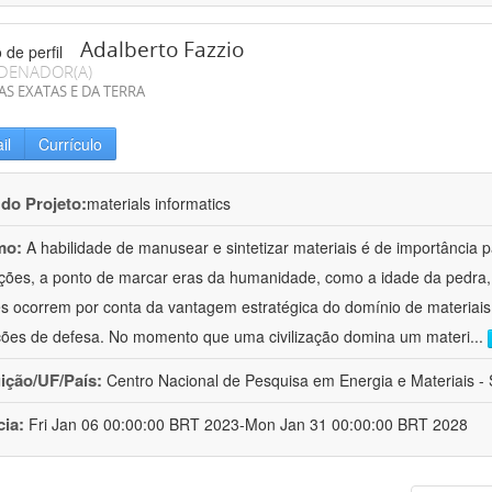
Adalberto Fazzio
DENADOR(A)
AS EXATAS E DA TERRA
il
Currículo
 do Projeto:
materials informatics
mo:
A habilidade de manusear e sintetizar materiais é de importância 
zações, a ponto de marcar eras da humanidade, como a idade da pedra, 
es ocorrem por conta da vantagem estratégica do domínio de materiais,
ções de defesa. No momento que uma civilização domina um materi
...
uição/UF/País:
Centro Nacional de Pesquisa em Energia e Materiais - S
cia:
Fri Jan 06 00:00:00 BRT 2023-Mon Jan 31 00:00:00 BRT 2028