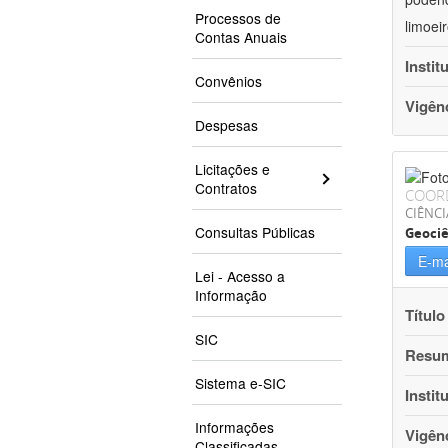
Processos de
limoei
Contas Anuais
Instit
Convênios
Vigên
Despesas
Licitações e
Contratos
COOR
CIÊNCI
Consultas Públicas
Geociê
E-ma
Lei - Acesso a
Informação
Título
SIC
Resu
Sistema e-SIC
Instit
Informações
Vigên
Classificadas