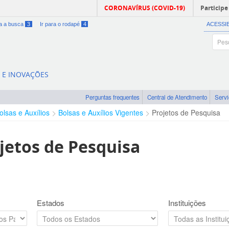
CORONAVÍRUS (COVID-19)
Participe
ra a busca
3
Ir para o rodapé
4
ACESSI
A E INOVAÇÕES
Perguntas frequentes
Central de Atendimento
Serv
olsas e Auxílios
Bolsas e Auxílios Vigentes
Projetos de Pesquisa
jetos de Pesquisa
Estados
Instituições