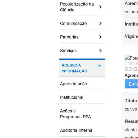
Aprend
Popularização da
Ciência
estuda
Comunicação
Instit
Vigên
Parcerias
Serviços
COOR
ACESSO À
CIÊNCI
INFORMAÇÃO
Agron
Apresentação
E-ma
Institucional
Título
cultiv
Ações e
Programas PPA
Resu
planta
Auditoria Interna
podend