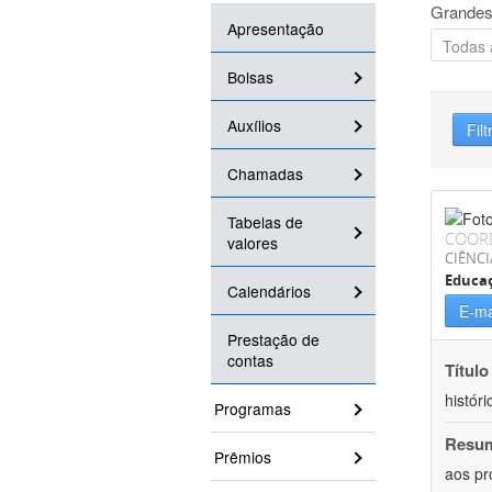
Grandes
Apresentação
Bolsas
Auxílios
Filt
Chamadas
Tabelas de
COOR
valores
CIÊNC
Educa
Calendários
E-ma
Prestação de
contas
Título
históri
Programas
Resu
Prêmios
aos pr