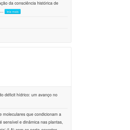
ão da consciência histórica de
...
leia mais
o déficit hídrico: um avanço no
s e moleculares que condicionam a
é sensível e dinâmica nas plantas,
cia' (LA) com os porta-enxertos