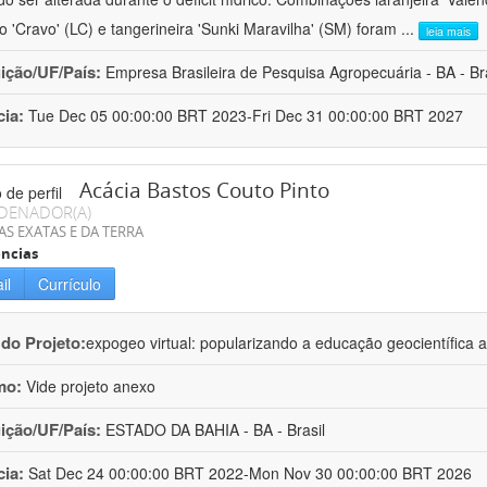
ro 'Cravo' (LC) e tangerineira 'Sunki Maravilha' (SM) foram
...
leia mais
uição/UF/País:
Empresa Brasileira de Pesquisa Agropecuária - BA - Bra
cia:
Tue Dec 05 00:00:00 BRT 2023-Fri Dec 31 00:00:00 BRT 2027
Acácia Bastos Couto Pinto
DENADOR(A)
AS EXATAS E DA TERRA
ncias
il
Currículo
 do Projeto:
expogeo virtual: popularizando a educação geocientífica a
mo:
Vide projeto anexo
uição/UF/País:
ESTADO DA BAHIA - BA - Brasil
cia:
Sat Dec 24 00:00:00 BRT 2022-Mon Nov 30 00:00:00 BRT 2026