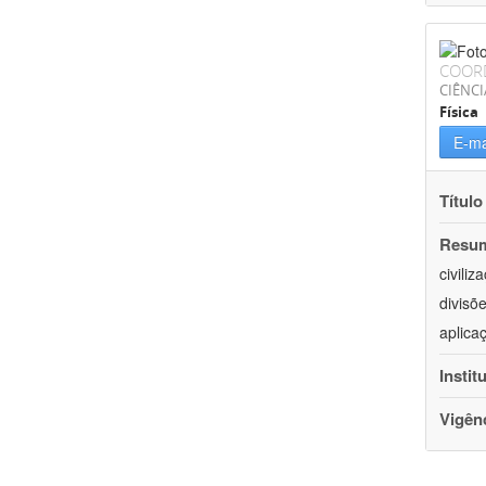
COOR
CIÊNCI
Física
E-ma
Título
Resu
civili
divisõ
aplica
Instit
Vigên