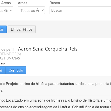
 Áreas
Áreas
Busca
rar
Limpar Filtros
Aaron Sena Cerqueira Reis
DENADOR(A)
IAS HUMANAS
ção
il
Currículo
 do Projeto:
ensino de história para estudantes surdos: uma proposta i
ca
mo:
Localizado em uma zona de fronteiras, o Ensino de História é um
ocessos de ensino-aprendizagem da História. Sob influência da teoria d