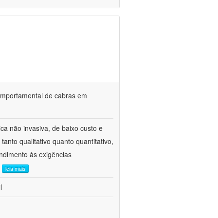
o comportamental de cabras em
ca não invasiva, de baixo custo e
tanto qualitativo quanto quantitativo,
ndimento às exigências
.
leia mais
l