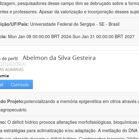
izagem, pesquisadores desse campo têm se debruçado sobre a formaç
ntes e professores. Apesar da valorização e incorporação desses sujei
uição/UF/País:
Universidade Federal de Sergipe - SE - Brasil
cia:
Mon Jan 08 00:00:00 BRT 2024-Sun Jan 31 00:00:00 BRT 2027
Abelmon da Silva Gesteira
DENADOR(A)
AS AGRÁRIAS
omia
il
Currículo
 do Projeto:
potencializando a memória epigenética em citros através d
o agropecuário.
mo:
O déficit hídrico provoca alterações morfofisiológicas, bioquímica
 a estratégias para aclimatização e/ou adaptação. A metilação do DNA 
o ser alterada durante o déficit hídrico. Combinações laranjeira 'Valên