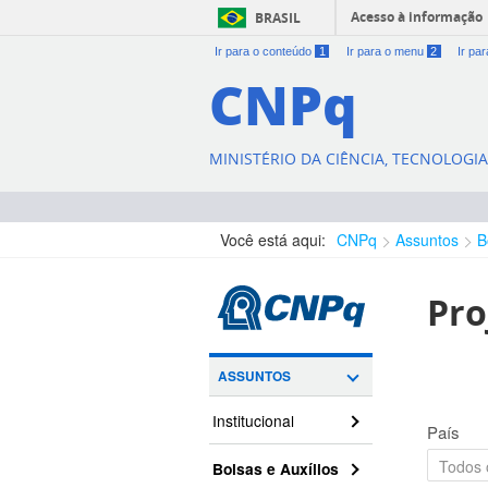
Acesso à informação
BRASIL
Ir para o conteúdo
1
Ir para o menu
2
Ir pa
CNPq
MINISTÉRIO DA CIÊNCIA, TECNOLOGI
Você está aqui:
CNPq
Assuntos
B
Pro
ASSUNTOS
Institucional
País
Bolsas e Auxílios