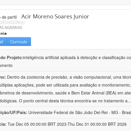
Acir Moreno Soares Junior
DENADOR(A)
AS AGRÁRIAS
cnia
il
Currículo
 do Projeto:
inteligência artificial aplicada à detecção e classificaçã
amento
mo:
Dentro da zootecnia de precisão, a visão computacional, uma técni
ltiplas aplicações, pode ser utilizada para avaliação e monitoramento, 
âmetros de desenvolvimento, saúde e Bem Estar Animal (BEA) em ate
ológicas. O ponto central desta técnica encontra-se no tratamento a
..
uição/UF/País:
Universidade Federal de São João Del-Rei - MG - Brasi
cia:
Tue Dec 05 00:00:00 BRT 2023-Thu Dec 31 00:00:00 BRT 2026