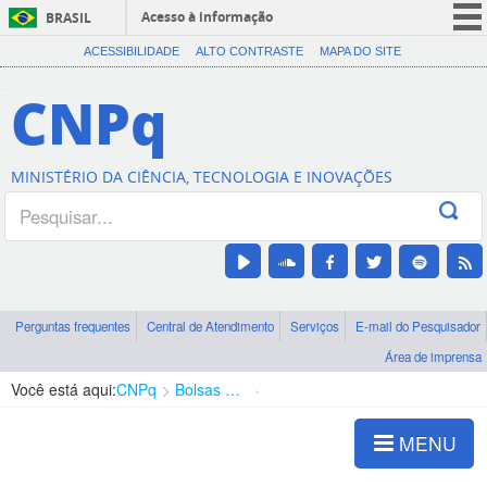
Acesso à informação
BRASIL
CORONAVÍRUS (COVID-19)
ACESSIBILIDADE
ALTO CONTRASTE
MAPA DO SITE
Participe
CNPq
Serviços
Legislação
MINISTÉRIO DA CIÊNCIA, TECNOLOGIA E INOVAÇÕES
Canais
Perguntas frequentes
Central de Atendimento
Serviços
E-mail do Pesquisador
Área de imprensa
Você está aqui:
CNPq
Bolsas e Auxílios Vigentes
Projetos de Pesquisa
MENU