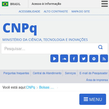
Acesso à informação
BRASIL
CORONAVÍRUS (COVID-19)
ACESSIBILIDADE
ALTO CONTRASTE
MAPA DO SITE
Participe
CNPq
Serviços
Legislação
MINISTÉRIO DA CIÊNCIA, TECNOLOGIA E INOVAÇÕES
Canais
Perguntas frequentes
Central de Atendimento
Serviços
E-mail do Pesquisador
Área de imprensa
Você está aqui:
CNPq
Bolsas e Auxílios Vigentes
Projetos de Pesquisa
MENU