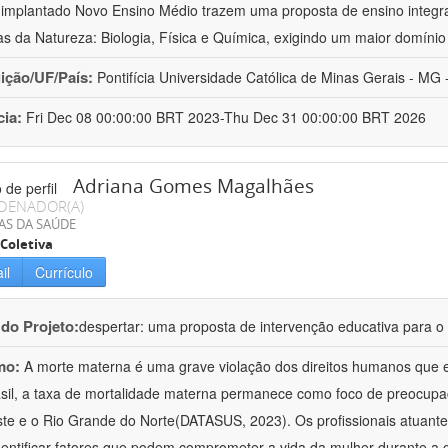
implantado Novo Ensino Médio trazem uma proposta de ensino integr
as da Natureza: Biologia, Física e Química, exigindo um maior domínio
uição/UF/País:
Pontifícia Universidade Católica de Minas Gerais - MG -
cia:
Fri Dec 08 00:00:00 BRT 2023-Thu Dec 31 00:00:00 BRT 2026
Adriana Gomes Magalhães
DENADOR(A)
AS DA SAÚDE
Coletiva
il
Currículo
 do Projeto:
despertar: uma proposta de intervenção educativa para o 
mo:
A morte materna é uma grave violação dos direitos humanos que e
sil, a taxa de mortalidade materna permanece como foco de preocup
te e o Rio Grande do Norte(DATASUS, 2023). Os profissionais atuant
dentificar fatores que podem comprometer a vida da mulher durante a 