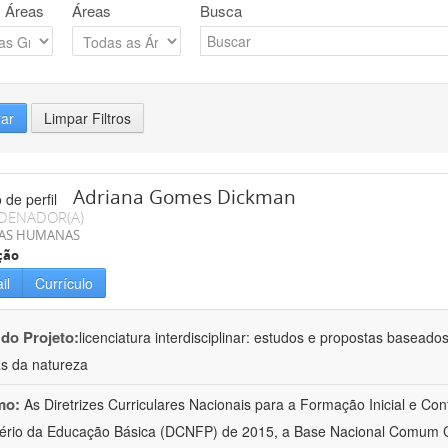
 Áreas
Áreas
Busca
rar
Limpar Filtros
Adriana Gomes Dickman
DENADOR(A)
IAS HUMANAS
ção
il
Currículo
 do Projeto:
licenciatura interdisciplinar: estudos e propostas baseado
as da natureza
mo:
As Diretrizes Curriculares Nacionais para a Formação Inicial e Con
ério da Educação Básica (DCNFP) de 2015, a Base Nacional Comum C