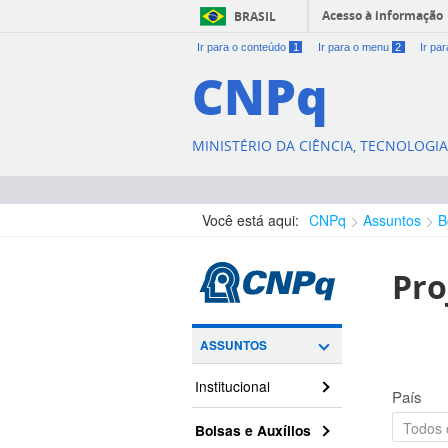
Acesso à informação
BRASIL
Ir para o conteúdo
1
Ir para o menu
2
Ir pa
CNPq
MINISTÉRIO DA CIÊNCIA, TECNOLOGI
Você está aqui:
CNPq
Assuntos
B
Pro
ASSUNTOS
Institucional
País
Bolsas e Auxílios