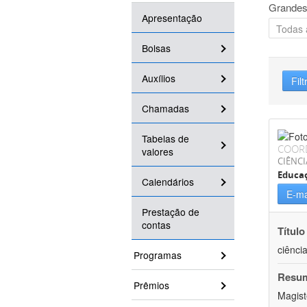
Grandes
Apresentação
Bolsas
Auxílios
Filt
Chamadas
Tabelas de
COOR
valores
CIÊNC
Educa
Calendários
E-ma
Prestação de
contas
Título
ciênci
Programas
Resu
Prêmios
Magist