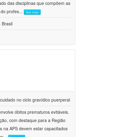
ado das disciplinas que compõem as
 do profes
...
leia mais
 Brasil
cuidado no ciclo gravídico puerperal
nvolve óbitos prematuros evitáveis.
ação, com destaque para a Região
es na APS devem estar capacitados
ge
...