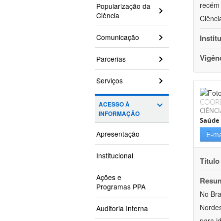
recém 
Popularização da
Ciência
Ciênci
Comunicação
Instit
Vigên
Parcerias
Serviços
COOR
ACESSO À
CIÊNCI
INFORMAÇÃO
Saúde 
Apresentação
E-ma
Institucional
Título
Ações e
Resu
Programas PPA
No Bra
Nordes
Auditoria Interna
para i