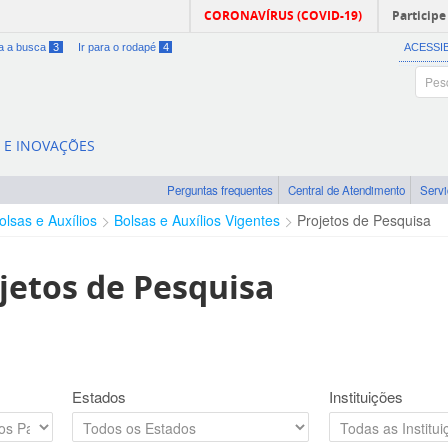
CORONAVÍRUS (COVID-19)
Participe
ra a busca
3
Ir para o rodapé
4
ACESSI
A E INOVAÇÕES
Perguntas frequentes
Central de Atendimento
Serv
olsas e Auxílios
Bolsas e Auxílios Vigentes
Projetos de Pesquisa
jetos de Pesquisa
Estados
Instituições