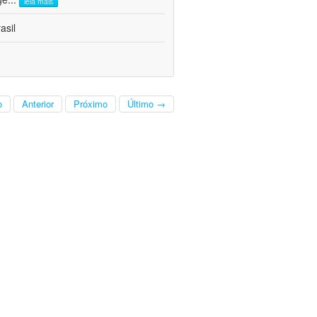
leia mais
asil
o
Anterior
Próximo
Último →