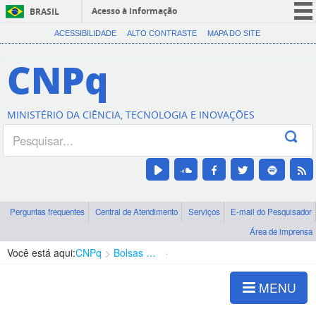
Acesso à informação
BRASIL
CORONAVÍRUS (COVID-19)
ACESSIBILIDADE
ALTO CONTRASTE
MAPA DO SITE
Participe
CNPq
Serviços
Legislação
MINISTÉRIO DA CIÊNCIA, TECNOLOGIA E INOVAÇÕES
Canais
Perguntas frequentes
Central de Atendimento
Serviços
E-mail do Pesquisador
Área de imprensa
Você está aqui:
CNPq
Bolsas e Auxílios Vigentes
Projetos de Pesquisa
MENU