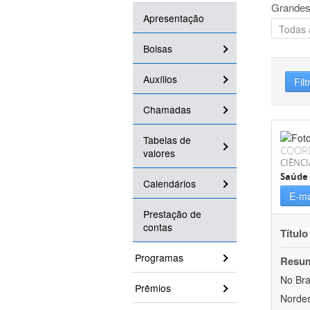
Grandes
Apresentação
Bolsas
Auxílios
Filt
Chamadas
Tabelas de
COOR
valores
CIÊNCI
Saúde 
Calendários
E-ma
Prestação de
contas
Título
Programas
Resu
No Bra
Prêmios
Nordes