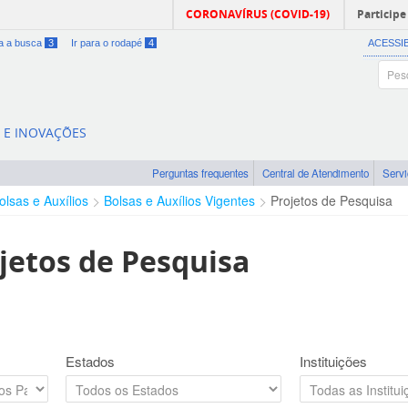
CORONAVÍRUS (COVID-19)
Participe
ra a busca
3
Ir para o rodapé
4
ACESSI
A E INOVAÇÕES
Perguntas frequentes
Central de Atendimento
Serv
olsas e Auxílios
Bolsas e Auxílios Vigentes
Projetos de Pesquisa
jetos de Pesquisa
Estados
Instituições