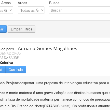
 Áreas
Áreas
Busca
rar
Limpar Filtros
Adriana Gomes Magalhães
DENADOR(A)
AS DA SAÚDE
Coletiva
il
Currículo
 do Projeto:
despertar: uma proposta de intervenção educativa para o 
mo:
A morte materna é uma grave violação dos direitos humanos que e
sil, a taxa de mortalidade materna permanece como foco de preocup
te e o Rio Grande do Norte(DATASUS, 2023). Os profissionais atuant