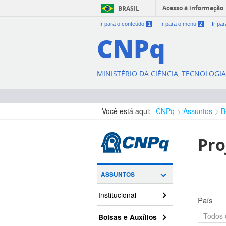
Acesso à informação
BRASIL
Ir para o conteúdo
1
Ir para o menu
2
Ir pa
CNPq
MINISTÉRIO DA CIÊNCIA, TECNOLOGI
Você está aqui:
CNPq
Assuntos
B
Pro
ASSUNTOS
Institucional
País
Bolsas e Auxílios