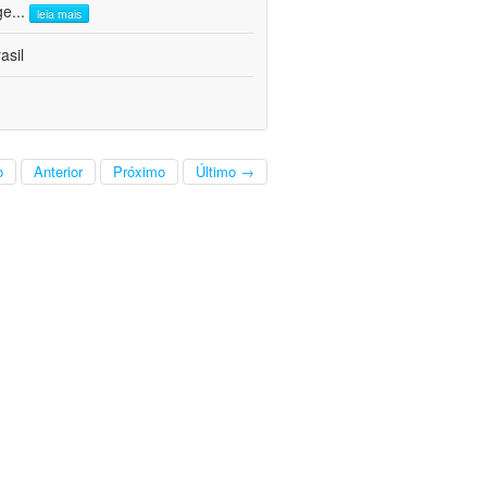
ge
...
leia mais
asil
o
Anterior
Próximo
Último →