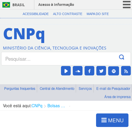
Acesso à informação
BRASIL
CORONAVÍRUS (COVID-19)
ACESSIBILIDADE
ALTO CONTRASTE
MAPA DO SITE
Participe
CNPq
Serviços
Legislação
MINISTÉRIO DA CIÊNCIA, TECNOLOGIA E INOVAÇÕES
Canais
Perguntas frequentes
Central de Atendimento
Serviços
E-mail do Pesquisador
Área de imprensa
Você está aqui:
CNPq
Bolsas e Auxílios Vigentes
Projetos de Pesquisa
MENU