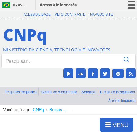
Acesso à informação
BRASIL
CORONAVÍRUS (COVID-19)
ACESSIBILIDADE
ALTO CONTRASTE
MAPA DO SITE
Participe
CNPq
Serviços
Legislação
MINISTÉRIO DA CIÊNCIA, TECNOLOGIA E INOVAÇÕES
Canais
Perguntas frequentes
Central de Atendimento
Serviços
E-mail do Pesquisador
Área de imprensa
Você está aqui:
CNPq
Bolsas e Auxílios Vigentes
Projetos de Pesquisa
MENU