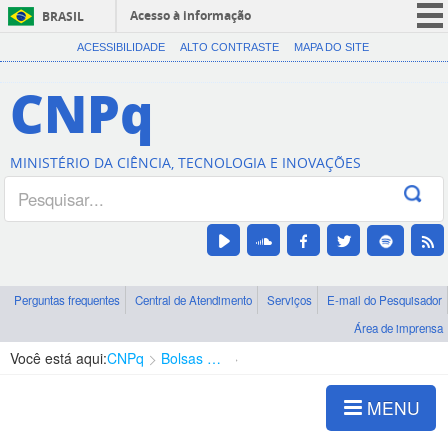
Acesso à informação
BRASIL
CORONAVÍRUS (COVID-19)
ACESSIBILIDADE
ALTO CONTRASTE
MAPA DO SITE
Participe
CNPq
Serviços
Legislação
MINISTÉRIO DA CIÊNCIA, TECNOLOGIA E INOVAÇÕES
Canais
Perguntas frequentes
Central de Atendimento
Serviços
E-mail do Pesquisador
Área de imprensa
Você está aqui:
CNPq
Bolsas e Auxílios Vigentes
Projetos de Pesquisa
MENU