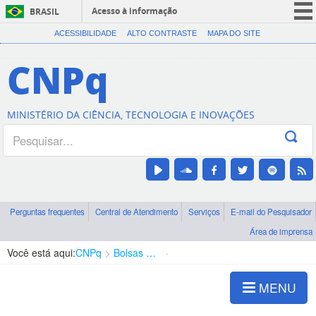
Acesso à informação
BRASIL
CORONAVÍRUS (COVID-19)
ACESSIBILIDADE
ALTO CONTRASTE
MAPA DO SITE
Participe
CNPq
Serviços
Legislação
MINISTÉRIO DA CIÊNCIA, TECNOLOGIA E INOVAÇÕES
Canais
Perguntas frequentes
Central de Atendimento
Serviços
E-mail do Pesquisador
Área de imprensa
Você está aqui:
CNPq
Bolsas e Auxílios Vigentes
Projetos de Pesquisa
MENU