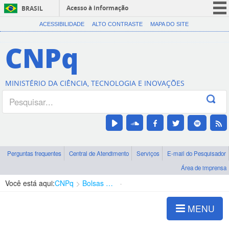
Acesso à informação
BRASIL
CORONAVÍRUS (COVID-19)
ACESSIBILIDADE
ALTO CONTRASTE
MAPA DO SITE
Participe
CNPq
Serviços
Legislação
MINISTÉRIO DA CIÊNCIA, TECNOLOGIA E INOVAÇÕES
Canais
Perguntas frequentes
Central de Atendimento
Serviços
E-mail do Pesquisador
Área de imprensa
Você está aqui:
CNPq
Bolsas e Auxílios Vigentes
Projetos de Pesquisa
MENU