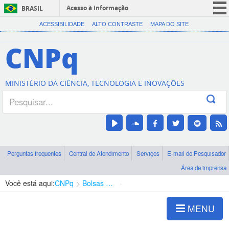
Acesso à informação
BRASIL
CORONAVÍRUS (COVID-19)
ACESSIBILIDADE
ALTO CONTRASTE
MAPA DO SITE
Participe
CNPq
Serviços
Legislação
MINISTÉRIO DA CIÊNCIA, TECNOLOGIA E INOVAÇÕES
Canais
Perguntas frequentes
Central de Atendimento
Serviços
E-mail do Pesquisador
Área de imprensa
Você está aqui:
CNPq
Bolsas e Auxílios Vigentes
Projetos de Pesquisa
MENU