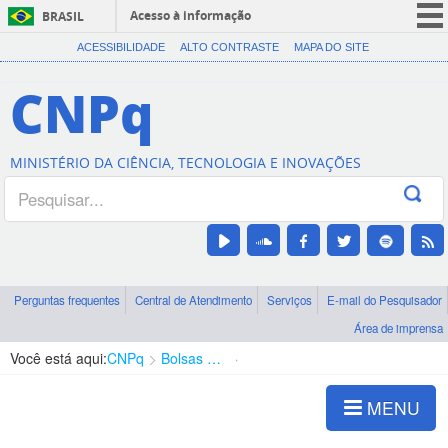
Acesso à informação
BRASIL
CORONAVÍRUS (COVID-19)
ACESSIBILIDADE
ALTO CONTRASTE
MAPA DO SITE
Participe
CNPq
Serviços
Legislação
MINISTÉRIO DA CIÊNCIA, TECNOLOGIA E INOVAÇÕES
Canais
Perguntas frequentes
Central de Atendimento
Serviços
E-mail do Pesquisador
Área de imprensa
Você está aqui:
CNPq
Bolsas e Auxílios Vigentes
Projetos de Pesquisa
MENU