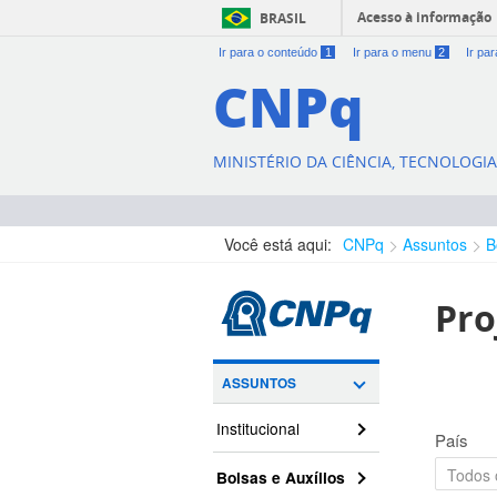
Acesso à informação
BRASIL
Ir para o conteúdo
1
Ir para o menu
2
Ir pa
CNPq
MINISTÉRIO DA CIÊNCIA, TECNOLOGI
Você está aqui:
CNPq
Assuntos
B
Pro
ASSUNTOS
Institucional
País
Bolsas e Auxílios