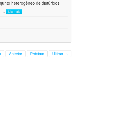
junto heterogêneo de distúrbios
e
...
leia mais
o
Anterior
Próximo
Último →