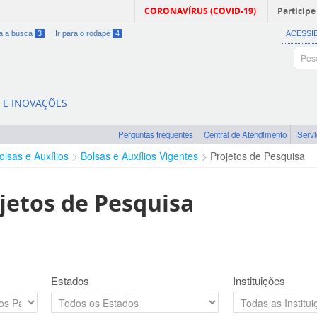
CORONAVÍRUS (COVID-19)
Participe
ra a busca
3
Ir para o rodapé
4
ACESSI
A E INOVAÇÕES
Perguntas frequentes
Central de Atendimento
Serv
olsas e Auxílios
Bolsas e Auxílios Vigentes
Projetos de Pesquisa
jetos de Pesquisa
Estados
Instituições