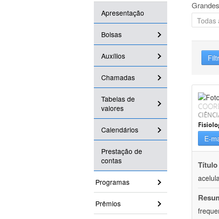
Grandes
Apresentação
Bolsas
Auxílios
Filt
Chamadas
Tabelas de
COOR
valores
CIÊNCI
Fisiolo
Calendários
E-ma
Prestação de
contas
Título
acelul
Programas
Resu
Prêmios
freque