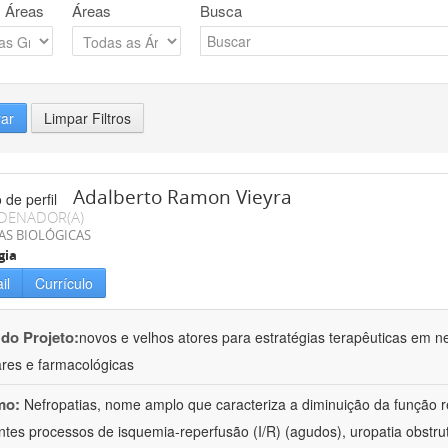
 Áreas
Áreas
Busca
rar
Limpar Filtros
Adalberto Ramon Vieyra
DENADOR(A)
AS BIOLÓGICAS
gia
il
Currículo
 do Projeto:
novos e velhos atores para estratégias terapêuticas em nef
ares e farmacológicas
mo:
Nefropatias, nome amplo que caracteriza a diminuição da função r
ntes processos de isquemia-reperfusão (I/R) (agudos), uropatia obstrut