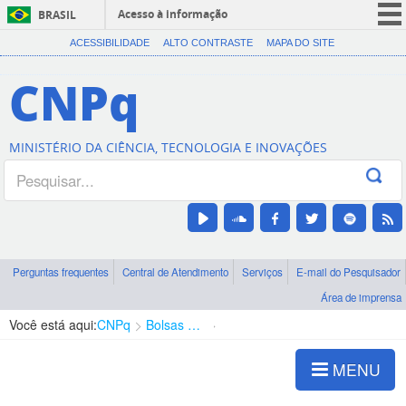
Acesso à informação
BRASIL
CORONAVÍRUS (COVID-19)
ACESSIBILIDADE
ALTO CONTRASTE
MAPA DO SITE
Participe
CNPq
Serviços
Legislação
MINISTÉRIO DA CIÊNCIA, TECNOLOGIA E INOVAÇÕES
Canais
Perguntas frequentes
Central de Atendimento
Serviços
E-mail do Pesquisador
Área de imprensa
Você está aqui:
CNPq
Bolsas e Auxílios Vigentes
Projetos de Pesquisa
MENU