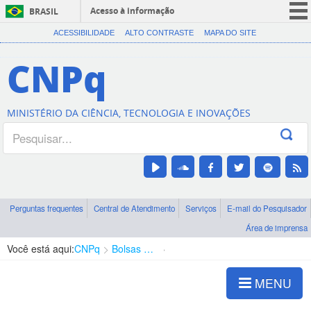
Acesso à informação
BRASIL
CORONAVÍRUS (COVID-19)
ACESSIBILIDADE
ALTO CONTRASTE
MAPA DO SITE
Participe
CNPq
Serviços
Legislação
MINISTÉRIO DA CIÊNCIA, TECNOLOGIA E INOVAÇÕES
Canais
Perguntas frequentes
Central de Atendimento
Serviços
E-mail do Pesquisador
Área de imprensa
Você está aqui:
CNPq
Bolsas e Auxílios Vigentes
Projetos de Pesquisa
MENU