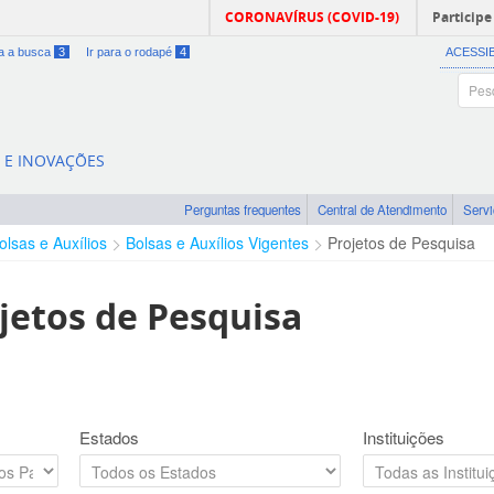
CORONAVÍRUS (COVID-19)
Participe
ra a busca
3
Ir para o rodapé
4
ACESSI
A E INOVAÇÕES
Perguntas frequentes
Central de Atendimento
Serv
olsas e Auxílios
Bolsas e Auxílios Vigentes
Projetos de Pesquisa
jetos de Pesquisa
Estados
Instituições