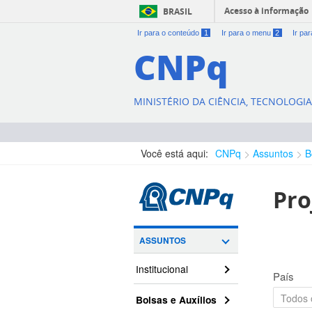
Acesso à informação
BRASIL
Ir para o conteúdo
1
Ir para o menu
2
Ir pa
CNPq
MINISTÉRIO DA CIÊNCIA, TECNOLOGI
Você está aqui:
CNPq
Assuntos
B
Pro
ASSUNTOS
Institucional
País
Bolsas e Auxílios