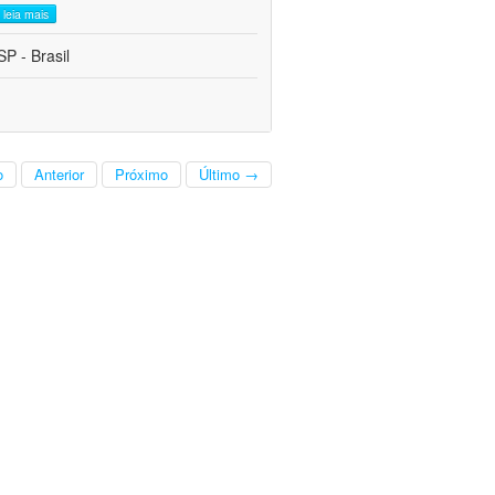
leia mais
P - Brasil
o
Anterior
Próximo
Último →