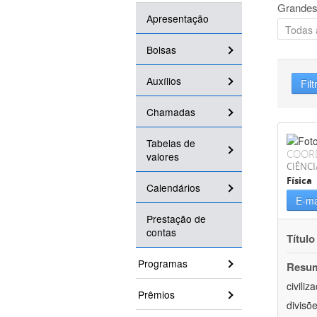
Grandes
Apresentação
Bolsas
Auxílios
Filt
Chamadas
Tabelas de
COOR
valores
CIÊNCI
Física
Calendários
E-ma
Prestação de
contas
Título
Programas
Resu
civili
Prêmios
divisõ