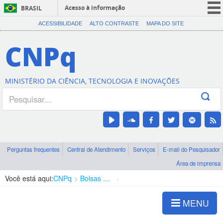
Acesso à informação
BRASIL
CORONAVÍRUS (COVID-19)
ACESSIBILIDADE
ALTO CONTRASTE
MAPA DO SITE
Participe
CNPq
Serviços
Legislação
MINISTÉRIO DA CIÊNCIA, TECNOLOGIA E INOVAÇÕES
Canais
Perguntas frequentes
Central de Atendimento
Serviços
E-mail do Pesquisador
Área de imprensa
Você está aqui:
CNPq
Bolsas e Auxílios Vigentes
Projetos de Pesquisa
MENU