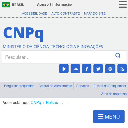
Acesso à informação
BRASIL
CORONAVÍRUS (COVID-19)
ACESSIBILIDADE
ALTO CONTRASTE
MAPA DO SITE
Participe
CNPq
Serviços
Legislação
MINISTÉRIO DA CIÊNCIA, TECNOLOGIA E INOVAÇÕES
Canais
Perguntas frequentes
Central de Atendimento
Serviços
E-mail do Pesquisador
Área de imprensa
Você está aqui:
CNPq
Bolsas e Auxílios Vigentes
Projetos de Pesquisa
MENU