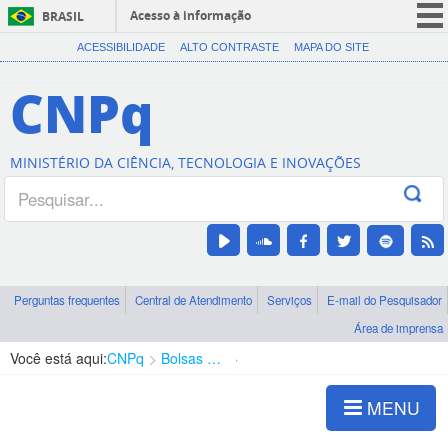
Acesso à informação
BRASIL
CORONAVÍRUS (COVID-19)
ACESSIBILIDADE
ALTO CONTRASTE
MAPA DO SITE
Participe
CNPq
Serviços
Legislação
MINISTÉRIO DA CIÊNCIA, TECNOLOGIA E INOVAÇÕES
Canais
Perguntas frequentes
Central de Atendimento
Serviços
E-mail do Pesquisador
Área de imprensa
Você está aqui:
CNPq
Bolsas e Auxílios Vigentes
Projetos de Pesquisa
MENU