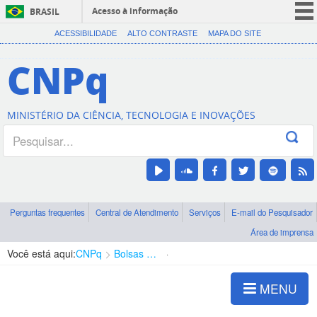
Acesso à informação
BRASIL
CORONAVÍRUS (COVID-19)
ACESSIBILIDADE
ALTO CONTRASTE
MAPA DO SITE
Participe
CNPq
Serviços
Legislação
MINISTÉRIO DA CIÊNCIA, TECNOLOGIA E INOVAÇÕES
Canais
Perguntas frequentes
Central de Atendimento
Serviços
E-mail do Pesquisador
Área de imprensa
Você está aqui:
CNPq
Bolsas e Auxílios Vigentes
Projetos de Pesquisa
MENU