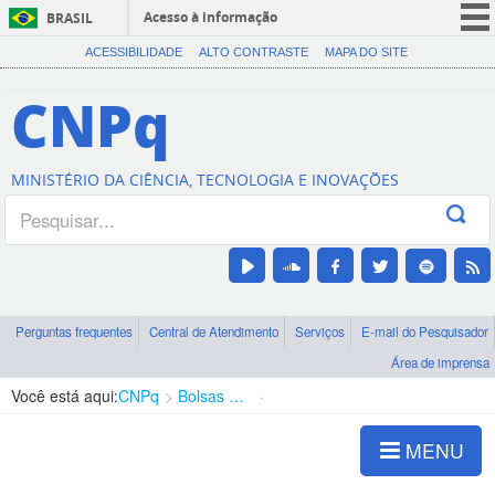
Acesso à informação
BRASIL
CORONAVÍRUS (COVID-19)
ACESSIBILIDADE
ALTO CONTRASTE
MAPA DO SITE
Participe
CNPq
Serviços
Legislação
MINISTÉRIO DA CIÊNCIA, TECNOLOGIA E INOVAÇÕES
Canais
Perguntas frequentes
Central de Atendimento
Serviços
E-mail do Pesquisador
Área de imprensa
Você está aqui:
CNPq
Bolsas e Auxílios Vigentes
Projetos de Pesquisa
MENU