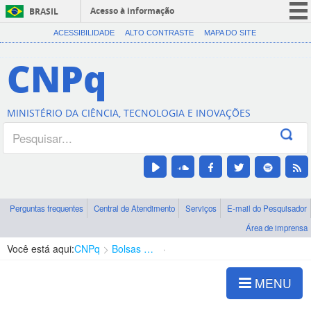
Acesso à informação
BRASIL
CORONAVÍRUS (COVID-19)
ACESSIBILIDADE
ALTO CONTRASTE
MAPA DO SITE
Participe
CNPq
Serviços
Legislação
MINISTÉRIO DA CIÊNCIA, TECNOLOGIA E INOVAÇÕES
Canais
Perguntas frequentes
Central de Atendimento
Serviços
E-mail do Pesquisador
Área de imprensa
Você está aqui:
CNPq
Bolsas e Auxílios Vigentes
Projetos de Pesquisa
MENU