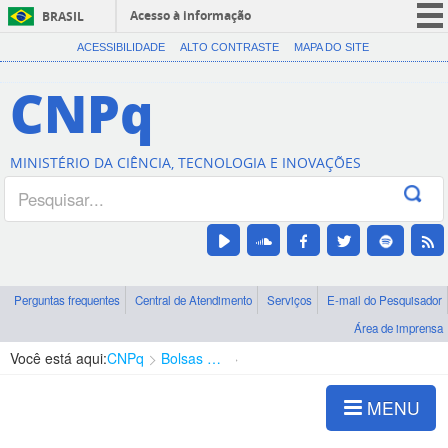
Acesso à informação
BRASIL
CORONAVÍRUS (COVID-19)
ACESSIBILIDADE
ALTO CONTRASTE
MAPA DO SITE
Participe
CNPq
Serviços
Legislação
MINISTÉRIO DA CIÊNCIA, TECNOLOGIA E INOVAÇÕES
Canais
Perguntas frequentes
Central de Atendimento
Serviços
E-mail do Pesquisador
Área de imprensa
Você está aqui:
CNPq
Bolsas e Auxílios Vigentes
Projetos de Pesquisa
MENU