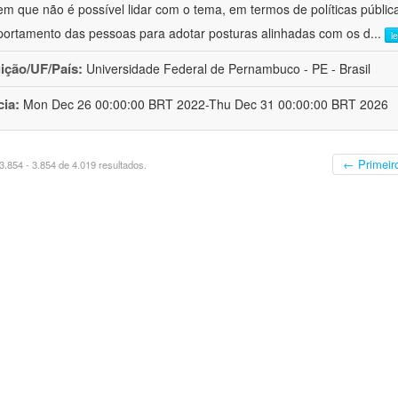
em que não é possível lidar com o tema, em termos de políticas públi
ortamento das pessoas para adotar posturas alinhadas com os d
...
l
uição/UF/País:
Universidade Federal de Pernambuco - PE - Brasil
cia:
Mon Dec 26 00:00:00 BRT 2022-Thu Dec 31 00:00:00 BRT 2026
← Primeir
.854 - 3.854 de 4.019 resultados.