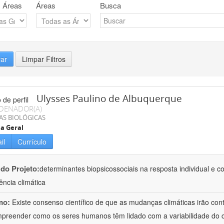
 Áreas
Áreas
Busca
rar
Limpar Filtros
Ulysses Paulino de Albuquerque
DENADOR(A)
AS BIOLÓGICAS
ia Geral
il
Currículo
 do Projeto:
determinantes biopsicossociais na resposta individual e c
ncia climática
mo:
Existe consenso científico de que as mudanças climáticas irão cont
preender como os seres humanos têm lidado com a variabilidade do cl