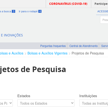
CORONAVÍRUS (COVID-19)
Participe
ra a busca
3
Ir para o rodapé
4
ACESSI
A E INOVAÇÕES
Perguntas frequentes
Central de Atendimento
Serv
olsas e Auxílios
Bolsas e Auxílios Vigentes
Projetos de Pesquisa
jetos de Pesquisa
Estados
Instituições