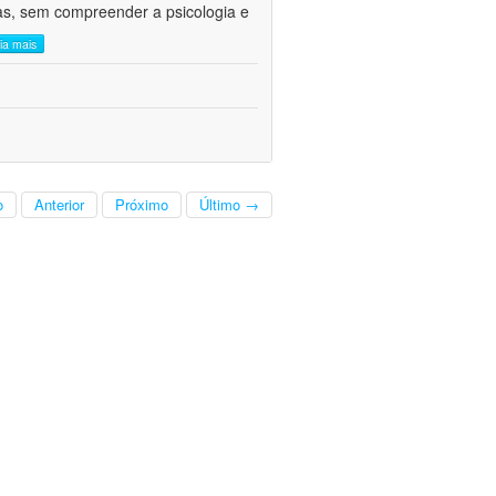
cas, sem compreender a psicologia e
eia mais
o
Anterior
Próximo
Último →