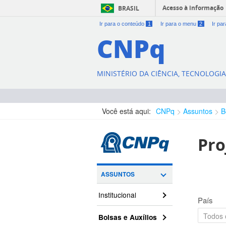
Acesso à informação
BRASIL
Ir para o conteúdo
1
Ir para o menu
2
Ir pa
CNPq
MINISTÉRIO DA CIÊNCIA, TECNOLOGI
Você está aqui:
CNPq
Assuntos
B
Pro
ASSUNTOS
Institucional
País
Bolsas e Auxílios