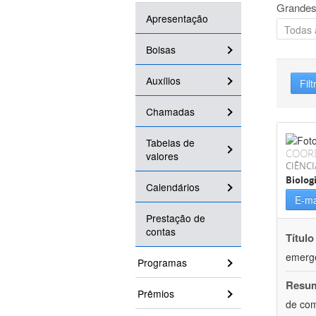
Grandes
Apresentação
Bolsas
Auxílios
Filt
Chamadas
Tabelas de
COOR
valores
CIÊNCI
Biolog
Calendários
E-ma
Prestação de
contas
Título
emergê
Programas
Resu
Prêmios
de com