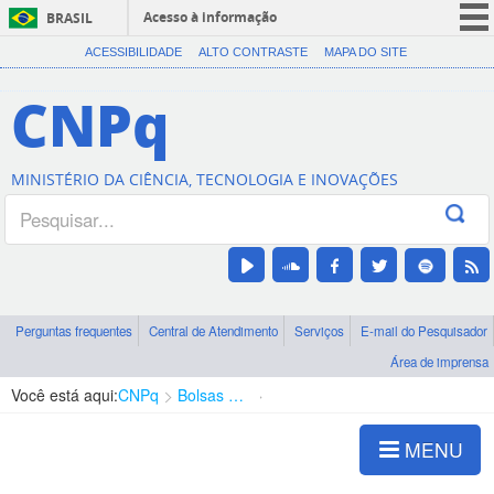
Acesso à informação
BRASIL
CORONAVÍRUS (COVID-19)
ACESSIBILIDADE
ALTO CONTRASTE
MAPA DO SITE
Participe
CNPq
Serviços
Legislação
MINISTÉRIO DA CIÊNCIA, TECNOLOGIA E INOVAÇÕES
Canais
Perguntas frequentes
Central de Atendimento
Serviços
E-mail do Pesquisador
Área de imprensa
Você está aqui:
CNPq
Bolsas e Auxílios Vigentes
Projetos de Pesquisa
MENU