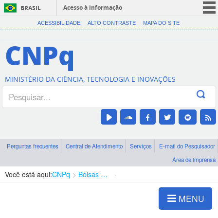
Acesso à informação
BRASIL
CORONAVÍRUS (COVID-19)
ACESSIBILIDADE
ALTO CONTRASTE
MAPA DO SITE
Participe
CNPq
Serviços
Legislação
MINISTÉRIO DA CIÊNCIA, TECNOLOGIA E INOVAÇÕES
Canais
Perguntas frequentes
Central de Atendimento
Serviços
E-mail do Pesquisador
Área de imprensa
Você está aqui:
CNPq
Bolsas e Auxílios Vigentes
Projetos de Pesquisa
MENU