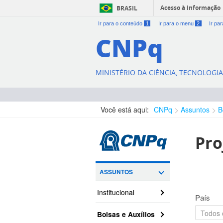
Acesso à informação
BRASIL
Ir para o conteúdo
1
Ir para o menu
2
Ir pa
CNPq
MINISTÉRIO DA CIÊNCIA, TECNOLOGI
Você está aqui:
CNPq
Assuntos
B
Pro
ASSUNTOS
Institucional
País
Bolsas e Auxílios