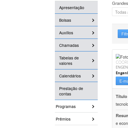
Grandes
Apresentação
Bolsas
Auxílios
Filt
Chamadas
Tabelas de
COOR
valores
ENGEN
Engen
Calendários
E-ma
Prestação de
contas
Título
tecnol
Programas
Resu
Prêmios
e econ