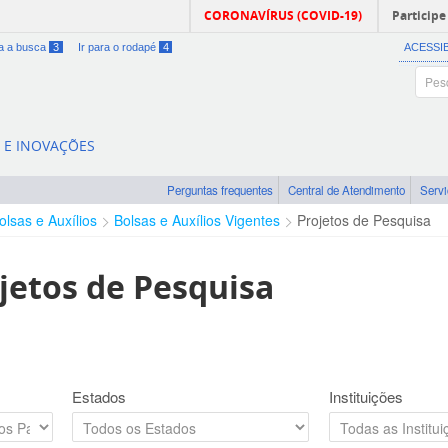
CORONAVÍRUS (COVID-19)
Participe
ra a busca
3
Ir para o rodapé
4
ACESSI
A E INOVAÇÕES
Perguntas frequentes
Central de Atendimento
Serv
olsas e Auxílios
Bolsas e Auxílios Vigentes
Projetos de Pesquisa
jetos de Pesquisa
Estados
Instituições