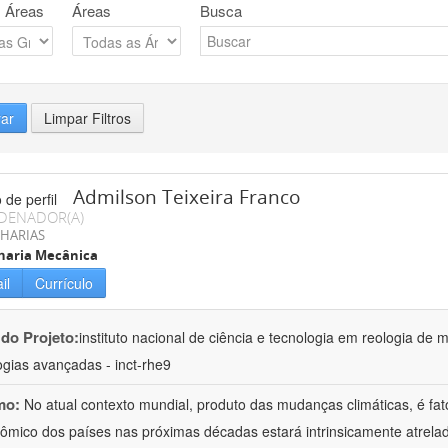
 Áreas
Áreas
Busca
rar
Limpar Filtros
Admilson Teixeira Franco
DENADOR(A)
HARIAS
haria Mecânica
il
Currículo
 do Projeto:
instituto nacional de ciência e tecnologia em reologia de 
ogias avançadas - inct-rhe9
mo:
No atual contexto mundial, produto das mudanças climáticas, é fa
ômico dos países nas próximas décadas estará intrinsicamente atrel