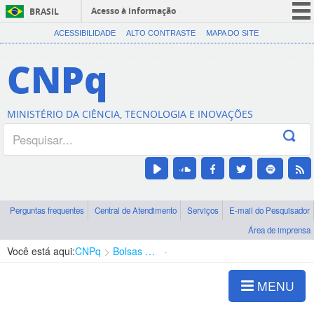
Acesso à informação
BRASIL
CORONAVÍRUS (COVID-19)
ACESSIBILIDADE
ALTO CONTRASTE
MAPA DO SITE
Participe
CNPq
Serviços
Legislação
MINISTÉRIO DA CIÊNCIA, TECNOLOGIA E INOVAÇÕES
Canais
Perguntas frequentes
Central de Atendimento
Serviços
E-mail do Pesquisador
Área de imprensa
Você está aqui:
CNPq
Bolsas e Auxílios Vigentes
Projetos de Pesquisa
MENU