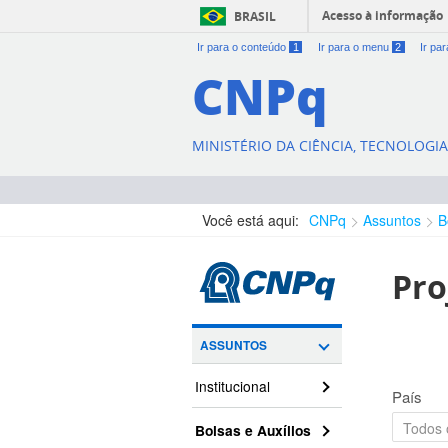
Acesso à informação
BRASIL
Ir para o conteúdo
1
Ir para o menu
2
Ir pa
CNPq
MINISTÉRIO DA CIÊNCIA, TECNOLOGI
Você está aqui:
CNPq
Assuntos
B
Pro
ASSUNTOS
Institucional
País
Bolsas e Auxílios