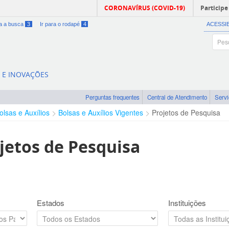
CORONAVÍRUS (COVID-19)
Participe
ra a busca
3
Ir para o rodapé
4
ACESSI
A E INOVAÇÕES
Perguntas frequentes
Central de Atendimento
Serv
olsas e Auxílios
Bolsas e Auxílios Vigentes
Projetos de Pesquisa
jetos de Pesquisa
Estados
Instituições