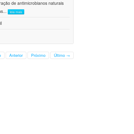
ração de antimicrobianos naturais
as
...
leia mais
l
o
Anterior
Próximo
Último →