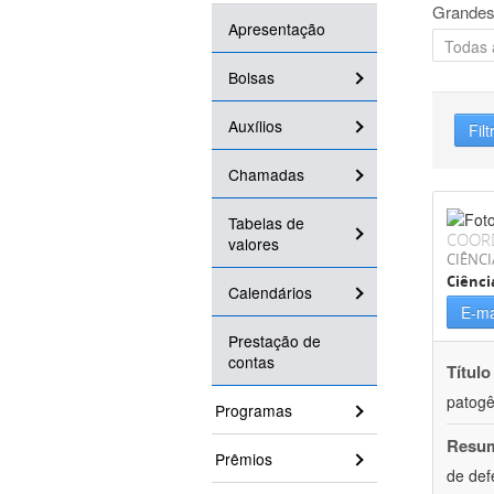
Grandes
Apresentação
Bolsas
Auxílios
Filt
Chamadas
Tabelas de
COOR
valores
CIÊNCI
Ciênci
Calendários
E-ma
Prestação de
contas
Título
patogê
Programas
Resu
Prêmios
de def