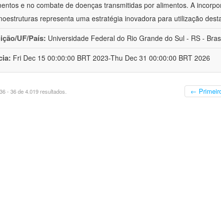
mentos e no combate de doenças transmitidas por alimentos. A incorpo
oestruturas representa uma estratégia inovadora para utilização dest
uição/UF/País:
Universidade Federal do Rio Grande do Sul - RS - Brasi
cia:
Fri Dec 15 00:00:00 BRT 2023-Thu Dec 31 00:00:00 BRT 2026
← Primeir
6 - 36 de 4.019 resultados.