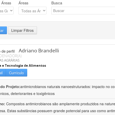
 Áreas
Áreas
Busca
rar
Limpar Filtros
Adriano Brandelli
DENADOR(A)
AS AGRÁRIAS
a e Tecnologia de Alimentos
il
Currículo
 do Projeto:
antimicrobianos naturais nanoestruturados: impacto no c
nicos, deteriorantes e toxigênicos
mo:
Compostos antimicrobianos são amplamente produzidos na natu
esa. Estas substâncias possuem grande potencial para uso como anti