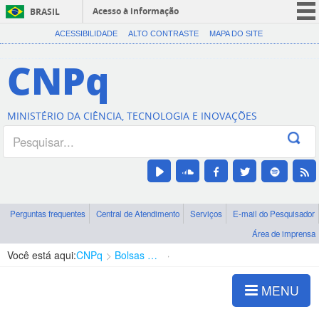
Acesso à informação
BRASIL
CORONAVÍRUS (COVID-19)
ACESSIBILIDADE
ALTO CONTRASTE
MAPA DO SITE
Participe
CNPq
Serviços
Legislação
MINISTÉRIO DA CIÊNCIA, TECNOLOGIA E INOVAÇÕES
Canais
Perguntas frequentes
Central de Atendimento
Serviços
E-mail do Pesquisador
Área de imprensa
Você está aqui:
CNPq
Bolsas e Auxílios Vigentes
Projetos de Pesquisa
MENU