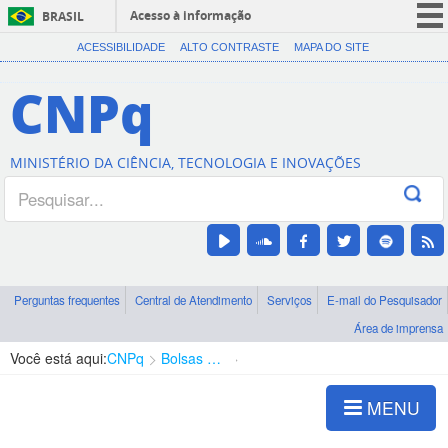
Acesso à informação
BRASIL
CORONAVÍRUS (COVID-19)
ACESSIBILIDADE
ALTO CONTRASTE
MAPA DO SITE
Participe
CNPq
Serviços
Legislação
MINISTÉRIO DA CIÊNCIA, TECNOLOGIA E INOVAÇÕES
Canais
Perguntas frequentes
Central de Atendimento
Serviços
E-mail do Pesquisador
Área de imprensa
Você está aqui:
CNPq
Bolsas e Auxílios Vigentes
Projetos de Pesquisa
MENU