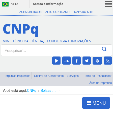
Acesso à informação
BRASIL
CORONAVÍRUS (COVID-19)
ACESSIBILIDADE
ALTO CONTRASTE
MAPA DO SITE
Participe
CNPq
Serviços
Legislação
MINISTÉRIO DA CIÊNCIA, TECNOLOGIA E INOVAÇÕES
Canais
Perguntas frequentes
Central de Atendimento
Serviços
E-mail do Pesquisador
Área de imprensa
Você está aqui:
CNPq
Bolsas e Auxílios Vigentes
Projetos de Pesquisa
MENU