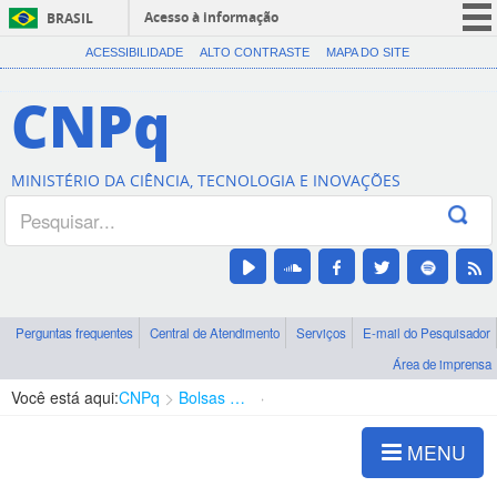
Acesso à informação
BRASIL
CORONAVÍRUS (COVID-19)
ACESSIBILIDADE
ALTO CONTRASTE
MAPA DO SITE
Participe
CNPq
Serviços
Legislação
MINISTÉRIO DA CIÊNCIA, TECNOLOGIA E INOVAÇÕES
Canais
Perguntas frequentes
Central de Atendimento
Serviços
E-mail do Pesquisador
Área de imprensa
Você está aqui:
CNPq
Bolsas e Auxílios Vigentes
Projetos de Pesquisa
MENU