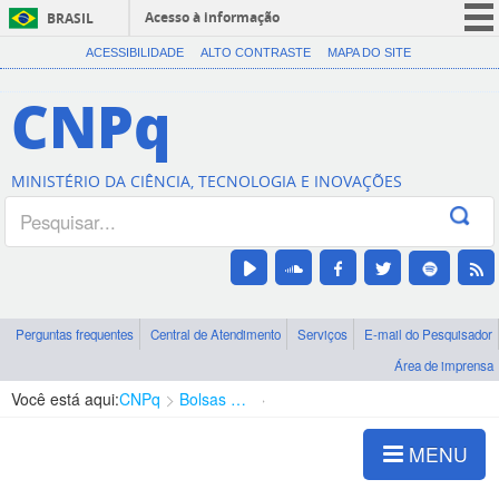
Acesso à informação
BRASIL
CORONAVÍRUS (COVID-19)
ACESSIBILIDADE
ALTO CONTRASTE
MAPA DO SITE
Participe
CNPq
Serviços
Legislação
MINISTÉRIO DA CIÊNCIA, TECNOLOGIA E INOVAÇÕES
Canais
Perguntas frequentes
Central de Atendimento
Serviços
E-mail do Pesquisador
Área de imprensa
Você está aqui:
CNPq
Bolsas e Auxílios Vigentes
Projetos de Pesquisa
MENU