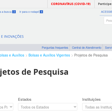
CORONAVÍRUS (COVID-19)
Participe
ra a busca
3
Ir para o rodapé
4
ACESSI
A E INOVAÇÕES
Perguntas frequentes
Central de Atendimento
Serv
olsas e Auxílios
Bolsas e Auxílios Vigentes
Projetos de Pesquisa
jetos de Pesquisa
Estados
Instituições