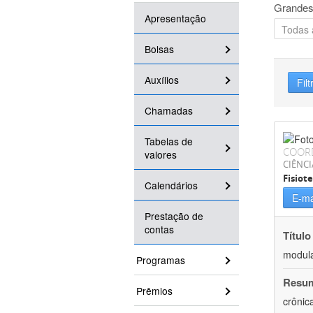
Grandes
Apresentação
Bolsas
Auxílios
Filt
Chamadas
Tabelas de
COOR
valores
CIÊNCI
Fisiot
Calendários
E-ma
Prestação de
contas
Título
modula
Programas
Resu
Prêmios
crônic