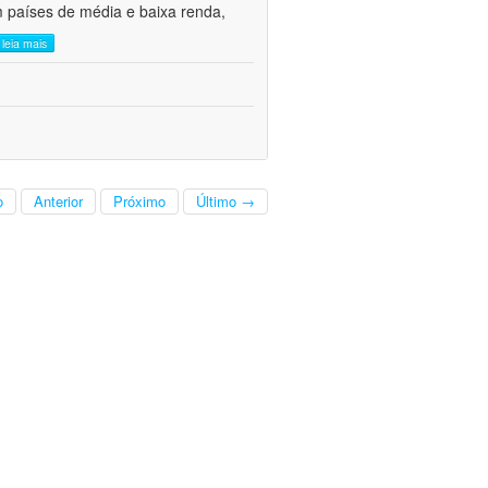
m países de média e baixa renda,
leia mais
o
Anterior
Próximo
Último →