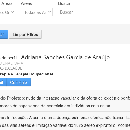
 Áreas
Áreas
Busca
rar
Limpar Filtros
Adriana Sanches Garcia de Araújo
DENADOR(A)
AS DA SAÚDE
erapia e Terapia Ocupacional
il
Currículo
 do Projeto:
estudo da interação vascular e da oferta de oxigênio perif
dores da capacidade de exercício em indivíduos com asma
mo:
Introdução: A asma é uma doença pulmonar crônica não transmissí
a das vias aéreas e limitação variável do fluxo aéreo expiratório. Ac