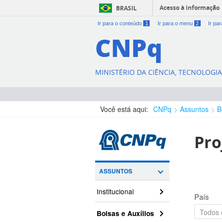
Acesso à informação
BRASIL
Ir para o conteúdo
1
Ir para o menu
2
Ir pa
CNPq
MINISTÉRIO DA CIÊNCIA, TECNOLOGI
Você está aqui:
CNPq
Assuntos
B
Pro
ASSUNTOS
Institucional
País
Bolsas e Auxílios