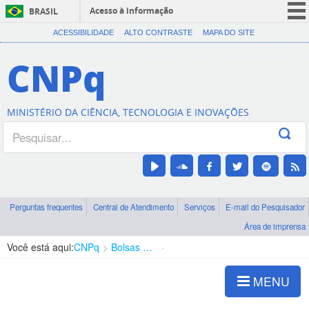
Acesso à informação
BRASIL
CORONAVÍRUS (COVID-19)
ACESSIBILIDADE
ALTO CONTRASTE
MAPA DO SITE
Participe
CNPq
Serviços
Legislação
MINISTÉRIO DA CIÊNCIA, TECNOLOGIA E INOVAÇÕES
Canais
Perguntas frequentes
Central de Atendimento
Serviços
E-mail do Pesquisador
Área de imprensa
Você está aqui:
CNPq
Bolsas e Auxílios Vigentes
Projetos de Pesquisa
MENU