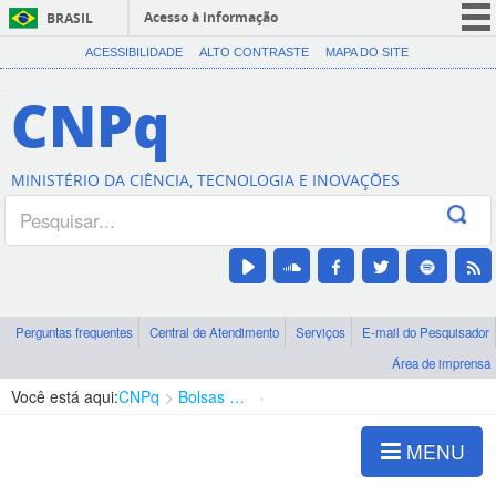
Acesso à informação
BRASIL
CORONAVÍRUS (COVID-19)
ACESSIBILIDADE
ALTO CONTRASTE
MAPA DO SITE
Participe
CNPq
Serviços
Legislação
MINISTÉRIO DA CIÊNCIA, TECNOLOGIA E INOVAÇÕES
Canais
Perguntas frequentes
Central de Atendimento
Serviços
E-mail do Pesquisador
Área de imprensa
Você está aqui:
CNPq
Bolsas e Auxílios Vigentes
Projetos de Pesquisa
MENU