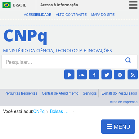
Acesso à informação
BRASIL
CORONAVÍRUS (COVID-19)
ACESSIBILIDADE
ALTO CONTRASTE
MAPA DO SITE
Participe
CNPq
Serviços
Legislação
MINISTÉRIO DA CIÊNCIA, TECNOLOGIA E INOVAÇÕES
Canais
Perguntas frequentes
Central de Atendimento
Serviços
E-mail do Pesquisador
Área de imprensa
Você está aqui:
CNPq
Bolsas e Auxílios Vigentes
Projetos de Pesquisa
MENU