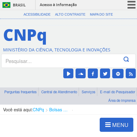
Acesso à informação
BRASIL
CORONAVÍRUS (COVID-19)
ACESSIBILIDADE
ALTO CONTRASTE
MAPA DO SITE
Participe
CNPq
Serviços
Legislação
MINISTÉRIO DA CIÊNCIA, TECNOLOGIA E INOVAÇÕES
Canais
Perguntas frequentes
Central de Atendimento
Serviços
E-mail do Pesquisador
Área de imprensa
Você está aqui:
CNPq
Bolsas e Auxílios Vigentes
Projetos de Pesquisa
MENU