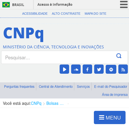
Acesso à informação
BRASIL
CORONAVÍRUS (COVID-19)
ACESSIBILIDADE
ALTO CONTRASTE
MAPA DO SITE
Participe
CNPq
Serviços
Legislação
MINISTÉRIO DA CIÊNCIA, TECNOLOGIA E INOVAÇÕES
Canais
Perguntas frequentes
Central de Atendimento
Serviços
E-mail do Pesquisador
Área de imprensa
Você está aqui:
CNPq
Bolsas e Auxílios Vigentes
Projetos de Pesquisa
MENU