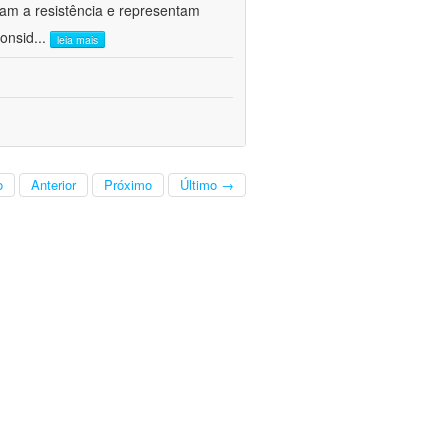
vam a resistência e representam
onsid
...
leia mais
o
Anterior
Próximo
Último →