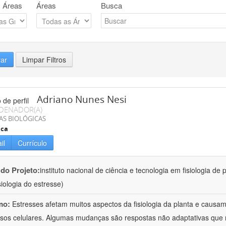
 Áreas
Áreas
Busca
rar
Limpar Filtros
Adriano Nunes Nesi
DENADOR(A)
AS BIOLÓGICAS
ica
il
Currículo
 do Projeto:
instituto nacional de ciência e tecnologia em fisiologia d
isiologia do estresse)
mo:
Estresses afetam muitos aspectos da fisiologia da planta e caus
sos celulares. Algumas mudanças são respostas não adaptativas que re