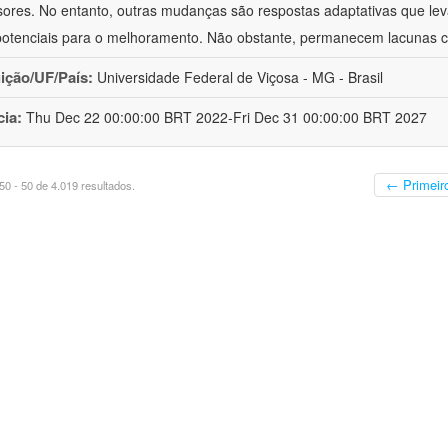
sores. No entanto, outras mudanças são respostas adaptativas que le
potenciais para o melhoramento. Não obstante, permanecem lacunas c
uição/UF/País:
Universidade Federal de Viçosa - MG - Brasil
cia:
Thu Dec 22 00:00:00 BRT 2022-Fri Dec 31 00:00:00 BRT 2027
← Primeir
0 - 50 de 4.019 resultados.