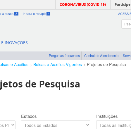
CORONAVÍRUS (COVID-19)
Participe
ra a busca
3
Ir para o rodapé
4
ACESSI
A E INOVAÇÕES
Perguntas frequentes
Central de Atendimento
Serv
olsas e Auxílios
Bolsas e Auxílios Vigentes
Projetos de Pesquisa
jetos de Pesquisa
Estados
Instituições