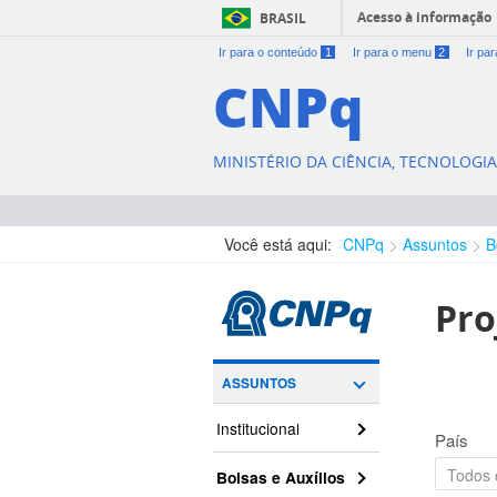
Acesso à informação
BRASIL
Ir para o conteúdo
1
Ir para o menu
2
Ir pa
CNPq
MINISTÉRIO DA CIÊNCIA, TECNOLOGI
Você está aqui:
CNPq
Assuntos
B
Pro
ASSUNTOS
Institucional
País
Bolsas e Auxílios