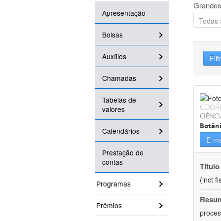
Grandes
Apresentação
Bolsas
Auxílios
Filt
Chamadas
Tabelas de
COOR
valores
CIÊNCI
Botân
Calendários
E-ma
Prestação de
contas
Título
(inct f
Programas
Resu
Prêmios
proces