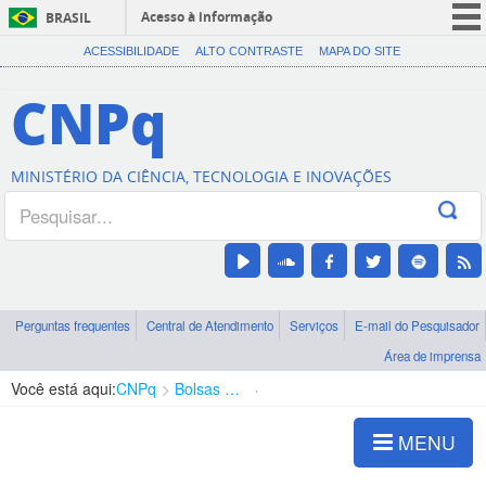
Acesso à informação
BRASIL
CORONAVÍRUS (COVID-19)
ACESSIBILIDADE
ALTO CONTRASTE
MAPA DO SITE
Participe
CNPq
Serviços
Legislação
MINISTÉRIO DA CIÊNCIA, TECNOLOGIA E INOVAÇÕES
Canais
Perguntas frequentes
Central de Atendimento
Serviços
E-mail do Pesquisador
Área de imprensa
Você está aqui:
CNPq
Bolsas e Auxílios Vigentes
Projetos de Pesquisa
MENU