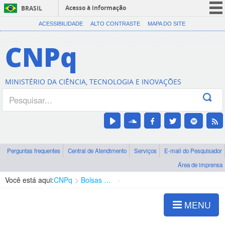
Acesso à informação
BRASIL
CORONAVÍRUS (COVID-19)
ACESSIBILIDADE
ALTO CONTRASTE
MAPA DO SITE
Participe
CNPq
Serviços
Legislação
MINISTÉRIO DA CIÊNCIA, TECNOLOGIA E INOVAÇÕES
Canais
Perguntas frequentes
Central de Atendimento
Serviços
E-mail do Pesquisador
Área de imprensa
Você está aqui:
CNPq
Bolsas e Auxílios Vigentes
Projetos de Pesquisa
MENU