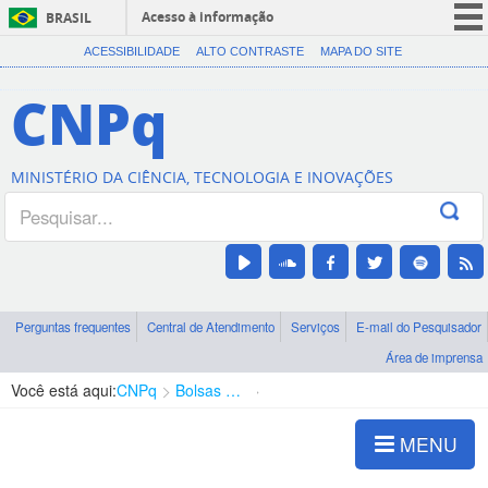
Acesso à informação
BRASIL
CORONAVÍRUS (COVID-19)
ACESSIBILIDADE
ALTO CONTRASTE
MAPA DO SITE
Participe
CNPq
Serviços
Legislação
MINISTÉRIO DA CIÊNCIA, TECNOLOGIA E INOVAÇÕES
Canais
Perguntas frequentes
Central de Atendimento
Serviços
E-mail do Pesquisador
Área de imprensa
Você está aqui:
CNPq
Bolsas e Auxílios Vigentes
Projetos de Pesquisa
MENU