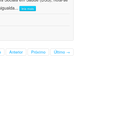
sigualda
...
leia mais
o
Anterior
Próximo
Último →