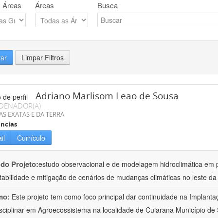
 Áreas
Áreas
Busca
rar
Limpar Filtros
Adriano Marlisom Leao de Sousa
DENADOR(A)
AS EXATAS E DA TERRA
ncias
il
Currículo
 do Projeto:
estudo observacional e de modelagem hidroclimática em
tabilidade e mitigação de cenários de mudanças climáticas no leste d
mo:
Este projeto tem como foco principal dar continuidade na Implanta
isciplinar em Agroecossistema na localidade de Cuiarana Município de 