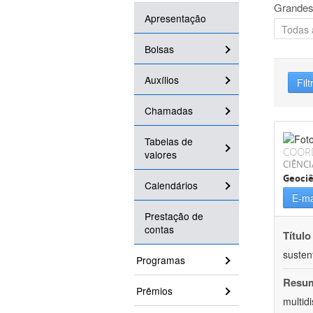
Grandes
Apresentação
Bolsas
Auxílios
Filt
Chamadas
Tabelas de
COOR
valores
CIÊNCI
Geociê
Calendários
E-ma
Prestação de
contas
Título
susten
Programas
Resu
Prêmios
multid