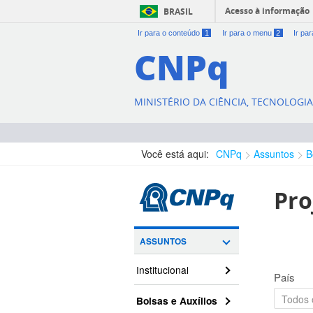
Acesso à informação
BRASIL
Ir para o conteúdo
1
Ir para o menu
2
Ir pa
CNPq
MINISTÉRIO DA CIÊNCIA, TECNOLOGI
Você está aqui:
CNPq
Assuntos
B
Pro
ASSUNTOS
Institucional
País
Bolsas e Auxílios