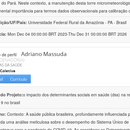
 do Pará. Neste contexto, a manutenção desta torre micrometeorológica
ental importância para termos dados observacionais para calibração
uição/UF/País:
Universidade Federal Rural da Amazônia - PA - Brasil
cia:
Mon Dec 04 00:00:00 BRT 2023-Thu Dec 31 00:00:00 BRT 2026
Adriano Massuda
DENADOR(A)
AS DA SAÚDE
Coletiva
il
Currículo
 do Projeto:
o impacto dos determinantes sociais em saúde (dss) na r
19 no brasil
mo:
Contexto: A saúde pública brasileira, profundamente influenciada
a uma análise meticulosa sobre o desempenho do Sistema Único de S
staque para a pandemia de COVID-19. Ao considerar os Determinante