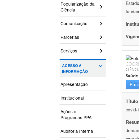
Estado
Popularização da
Ciência
fundam
Comunicação
Instit
Vigên
Parcerias
Serviços
COOR
ACESSO À
CIÊNCI
INFORMAÇÃO
Saúde 
Apresentação
E-ma
Institucional
Título
covid-
Ações e
Programas PPA
Resu
demand
Auditoria Interna
com de