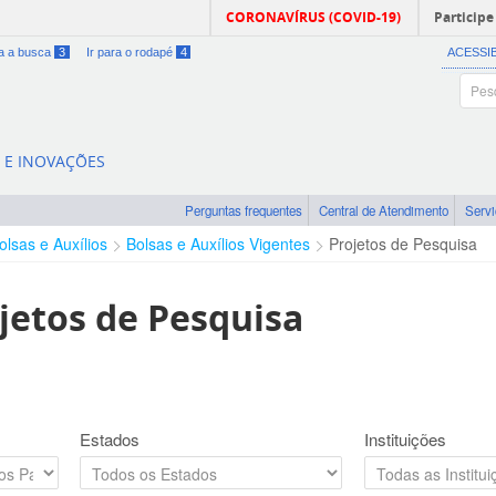
CORONAVÍRUS (COVID-19)
Participe
ra a busca
3
Ir para o rodapé
4
ACESSI
A E INOVAÇÕES
Perguntas frequentes
Central de Atendimento
Serv
olsas e Auxílios
Bolsas e Auxílios Vigentes
Projetos de Pesquisa
jetos de Pesquisa
Estados
Instituições