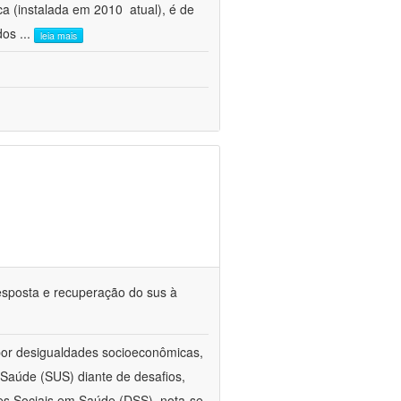
 (instalada em 2010  atual), é de
 dos
...
leia mais
esposta e recuperação do sus à
 por desigualdades socioeconômicas,
aúde (SUS) diante de desafios,
s Sociais em Saúde (DSS), nota-se