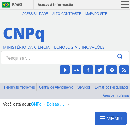
Acesso à informação
BRASIL
CORONAVÍRUS (COVID-19)
ACESSIBILIDADE
ALTO CONTRASTE
MAPA DO SITE
Participe
CNPq
Serviços
Legislação
MINISTÉRIO DA CIÊNCIA, TECNOLOGIA E INOVAÇÕES
Canais
Perguntas frequentes
Central de Atendimento
Serviços
E-mail do Pesquisador
Área de imprensa
Você está aqui:
CNPq
Bolsas e Auxílios Vigentes
Projetos de Pesquisa
MENU